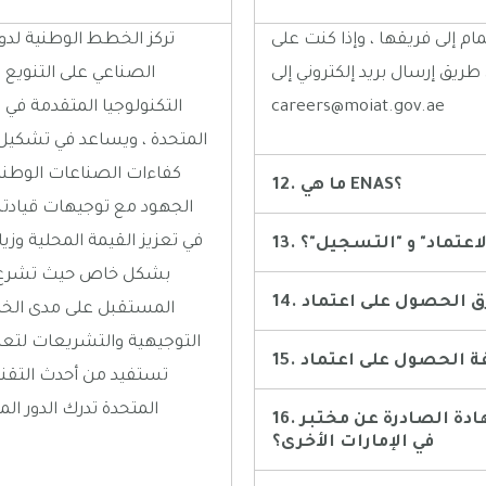
مام إلى فريقها ، وإذا كنت على
تركز الخطط الوطنية لدول
ريق إرسال بريد إلكتروني إلى
الصناعي على التنويع
careers@moiat.gov.ae
التكنولوجيا المتقدمة في نم
المتحدة ، ويساعد في تشكيل ب
كفاءات الصناعات الوطنية
12. ما هي ENAS؟
الجهود مع توجيهات قيادتنا
في تعزيز القيمة المحلية وزي
الاعتماد" و "التسجيل"؟
بشكل خاص حيث تشرع دولة
المستقبل على مدى الخم
التوجيهية والتشريعات لتعز
تستفيد من أحدث التقنيا
المتحدة تدرك الدور ال
16. هل الشهادة الصادرة عن مختبر ENAS المعتمد معترف بها
في الإمارات الأخرى؟