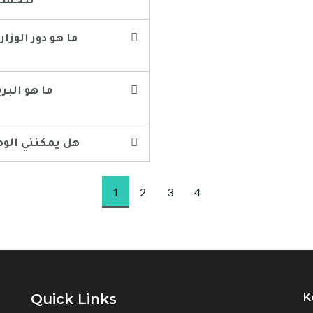
لتحسين
10. هل يمكنني ال
1
2
3
4
Quick Links
K